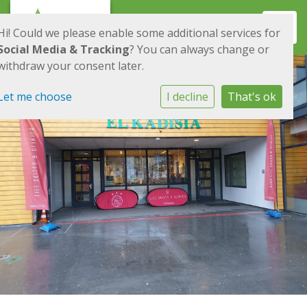
Toggl
Hi! Could we please enable some additional services for
Social Media & Tracking
? You can always change or
withdraw your consent later.
Let me choose
I decline
That's ok