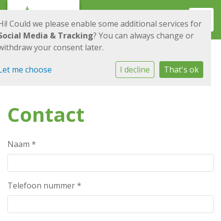
Toggl
Hi! Could we please enable some additional services for
Social Media & Tracking
? You can always change or
withdraw your consent later.
Let me choose
I decline
That's ok
Contact
Naam
*
Telefoon nummer
*