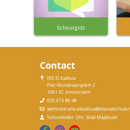
Schoolgids
Contact
IBS El Kadisia
Piet Mondriaanplein 2
1061 SC Amsterdam
020 613 86 48
administratie.elkadisia@elamalscholen
Schoolleider: Dhr. Bilal Majdoubi