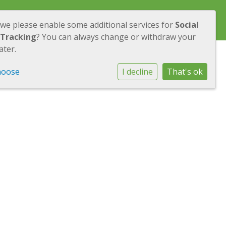
EN
DOCUMENTEN
EL AMAL
CONTACT
 we please enable some additional services for
Social
 Tracking
? You can always change or withdraw your
ater.
hoose
I decline
That's ok