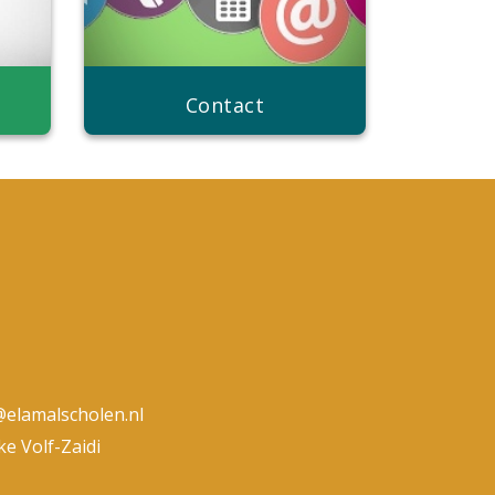
Contact
@elamalscholen.nl
ke Volf-Zaidi