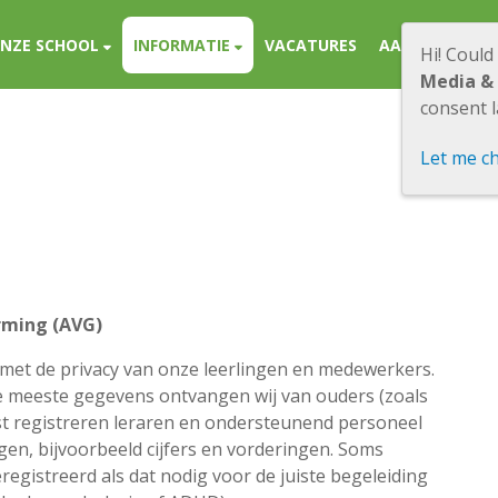
NZE SCHOOL
INFORMATIE
VACATURES
AANMELDING
Hi! Could
Media &
consent l
Let me c
rming (AVG)
met de privacy van onze leerlingen en medewerkers.
 De meeste gegevens ontvangen wij van ouders (zoals
ast registreren leraren en ondersteunend personeel
en, bijvoorbeeld cijfers en vorderingen. Soms
gistreerd als dat nodig voor de juiste begeleiding